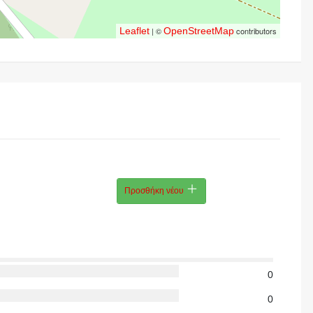
Leaflet
| ©
OpenStreetMap
contributors
Προσθήκη νέου
0
0