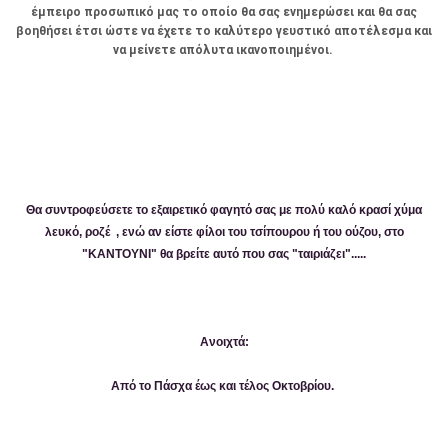
έμπειρο προσωπικό μας το οποίο θα σας ενημερώσει και θα σας
βοηθήσει έτσι ώστε να έχετε το καλύτερο γευστικό αποτέλεσμα και
να μείνετε απόλυτα ικανοποιημένοι.
Θα συντροφεύσετε το εξαιρετικό φαγητό σας με πολύ καλό κρασί χύμα
λευκό, ροζέ , ενώ αν είστε φίλοι του τσίπουρου ή του ούζου, στο
"KANTOYNI" θα βρείτε αυτό που σας "ταιριάζει".....
Ανοιχτά:
Από το Πάσχα έως και τέλος Οκτοβρίου.