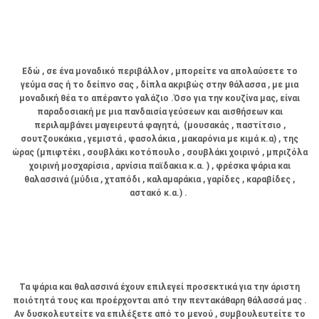
Εδώ , σε ένα μοναδικό περιβάλλον , μπορείτε να απολαύσετε το
γεύμα σας ή το δείπνο σας , δίπλα ακριβώς στην θάλασσα , με μια
μοναδική θέα το απέραντο γαλάζιο .Όσο για την κουζίνα μας, είναι
παραδοσιακή με μια πανδαισία γεύσεων και αισθήσεων και
περιλαμβάνει μαγειρευτά φαγητά, (μουσακάς , παστίτσιο ,
σουτζουκάκια , γεμιστά , φασολάκια , μακαρόνια με κιμά κ.α) , της
ώρας (μπιφτέκι , σουβλάκι κοτόπουλο , σουβλάκι χοιρινό , μπριζόλα
χοιρινή μοσχαρίσια , αρνίσια παϊδακια κ.α. ) , φρέσκα ψάρια και
θαλασσινά (μύδια , χταπόδι , καλαμαράκια , γαρίδες , καραβίδες ,
αστακό κ.α.) .
Τα ψάρια και θαλασσινά έχουν επιλεγεί προσεκτικά για την άριστη
ποιότητά τους και προέρχονται από την πεντακάθαρη θάλασσά μας .
Αν δυσκολευτείτε να επιλέξετε από το μενού , συμβουλευτείτε το