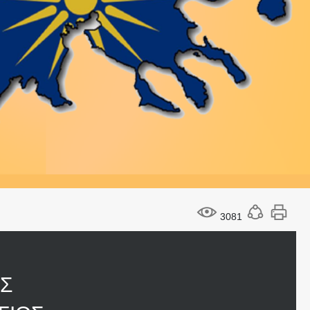
3081
ΟΣ