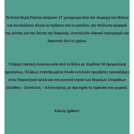
Τα Καλά Νερά Πηλίου απέχουν 17 χιλιόμετρα από την περιοχή του Βόλου
και συνδυάζουν τέλεια το πράσινο και το γαλάζιο, την απόλυτη ομορφιά
της φύσης και την άνεση της διαμονής. Αποτελούν ιδανικό προορισμό για
διακοπές όλο το χρόνο.
Υπάρχει τακτική συγκοινωνία από το Βόλο με περίπου 30 δρομολόγια
ημερησίως. Πλήρως επανδρωμένα πλοία εκτελούν ημερήσιες κρουαζιέρες
στον Παγασητικό αλλά και στα κοντινά νησιά των Βορείων Σποράδων
(Σκιάθος – Σκόπελος – Αλόννησος), με αφετηρία το λιμανάκι του χωριού.
Καλώς ήρθατε!