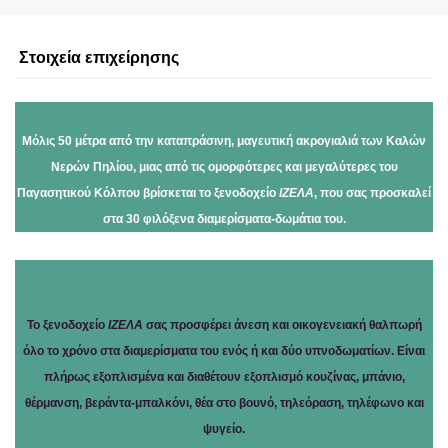
Στοιχεία επιχείρησης
Μόλις 50 μέτρα από την καταπράσινη, μαγευτική ακρογιαλιά των Καλών
Νερών Πηλίου, μιας από τις ομορφότερες και μεγαλύτερες του
Παγασητικού Κόλπου βρίσκεται το ξενοδοχείο
ΙΖΕΛΑ
, που σας προσκαλεί
στα 30 φιλόξενα διαμερίσματα-δωμάτια του.
Το ξενοδοχείο
ΙΖΕΛΑ
σας προσφέρει άνεση και οικογενειακή θαλπωρή
όλο το χρόνο στα διαμερίσματα του ενός ή και δύο υπνοδωματίων. Είναι
πλήρως εξοπλισμένα και διαθέτουν εξοπλισμό κουζίνας, μπάνιο,
θέρμανση, βεράντα-μπαλκόνι, θέα στο βουνό, τηλεόραση, τηλέφωνο και
ψυγείο.