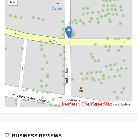
Leaflet
| ©
OpenStreetMap
contributors
BUSINESS REVIEWS